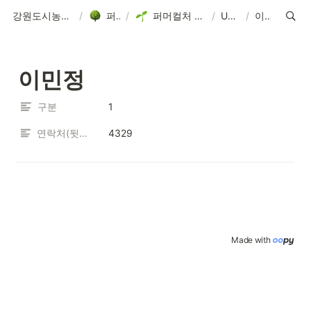
강원도시농업 사회적협동조합
/
퍼머컬처
/
퍼머컬처 워크숍 '다시, 텃밭' 모집 안내 (21년 7월 10일, 24일, 25일) / 커먼즈필드 춘천
/
Untitled
/
이민정
이민정
구분
1
연락처(뒷번호)
4329
Made with 