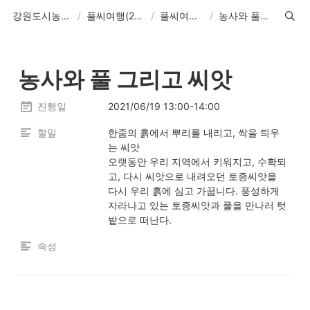
강원도시농업 사회적협동조합
/
풀씨여행(21년 6월 18일~20일) / 춘천 농촌지역
/
풀씨여행 주요 일정
/
농사와 풀 그리고 씨앗
농사와 풀 그리고 씨앗
진행일
2021/06/19 13:00-14:00
할일
한줌의 흙에서 뿌리를 내리고, 싹을 틔우
는 씨앗

오랫동안 우리 지역에서 키워지고, 수확되
고, 다시 씨앗으로 내려오던 토종씨앗을 
다시 우리 흙에 심고 가꿉니다. 풍성하게 
자라나고 있는 토종씨앗과 풀을 만나러 텃
밭으로 떠난다.
속성